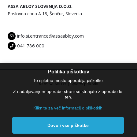
ASSA ABLOY SLOVENIJA D.O.O.
Poslovna cona A 18, Šenčur, Slovenia
info.si.entrance@assaabloy.com
041 786 000
Politika piškotkov
To spletno mesto uporablja piškotke.
© ASSA ABLOY |
Spletni piškotki
Izdelava strani:
Spletnik.si
Z nadaljevanjem uporabe strani se strinjate z uporabo le-
teh.
Kliknite za več informacij o piškotkih.
Dovoli vse piškotke