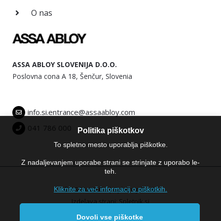
O nas
ASSA ABLOY SLOVENIJA D.O.O.
Poslovna cona A 18, Šenčur, Slovenia
info.si.entrance@assaabloy.com
041 786 000
Politika piškotkov
To spletno mesto uporablja piškotke.
Z nadaljevanjem uporabe strani se strinjate z uporabo le-
teh.
Kliknite za več informacij o piškotkih.
© ASSA ABLOY |
Spletni piškotki
Izdelava strani:
Spletnik.si
Dovoli vse piškotke