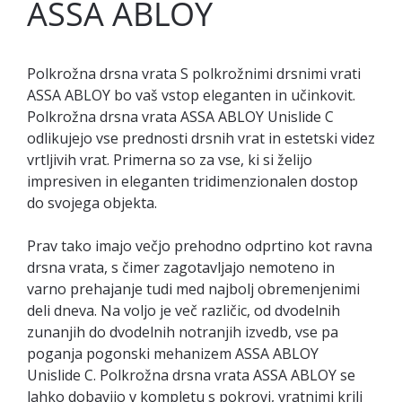
ASSA ABLOY
Polkrožna drsna vrata S polkrožnimi drsnimi vrati
ASSA ABLOY bo vaš vstop eleganten in učinkovit.
Polkrožna drsna vrata ASSA ABLOY Unislide C
odlikujejo vse prednosti drsnih vrat in estetski videz
vrtljivih vrat. Primerna so za vse, ki si želijo
impresiven in eleganten tridimenzionalen dostop
do svojega objekta.
Prav tako imajo večjo prehodno odprtino kot ravna
drsna vrata, s čimer zagotavljajo nemoteno in
varno prehajanje tudi med najbolj obremenjenimi
deli dneva. Na voljo je več različic, od dvodelnih
zunanjih do dvodelnih notranjih izvedb, vse pa
poganja pogonski mehanizem ASSA ABLOY
Unislide C. Polkrožna drsna vrata ASSA ABLOY se
lahko dobavijo v kompletu s pokrovi, vratnimi krili