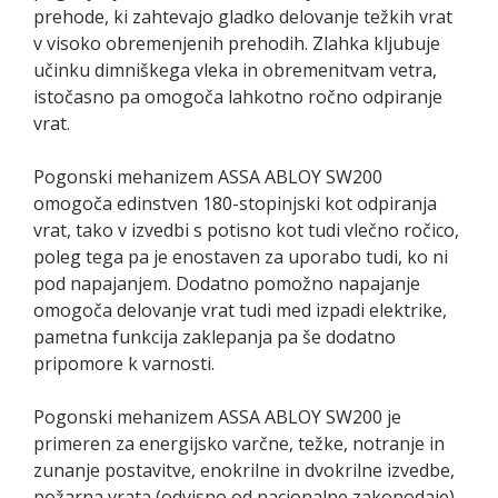
prehode, ki zahtevajo gladko delovanje težkih vrat
v visoko obremenjenih prehodih. Zlahka kljubuje
učinku dimniškega vleka in obremenitvam vetra,
istočasno pa omogoča lahkotno ročno odpiranje
vrat.
Pogonski mehanizem ASSA ABLOY SW200
omogoča edinstven 180-stopinjski kot odpiranja
vrat, tako v izvedbi s potisno kot tudi vlečno ročico,
poleg tega pa je enostaven za uporabo tudi, ko ni
pod napajanjem. Dodatno pomožno napajanje
omogoča delovanje vrat tudi med izpadi elektrike,
pametna funkcija zaklepanja pa še dodatno
pripomore k varnosti.
Pogonski mehanizem ASSA ABLOY SW200 je
primeren za energijsko varčne, težke, notranje in
zunanje postavitve, enokrilne in dvokrilne izvedbe,
požarna vrata (odvisno od nacionalne zakonodaje),