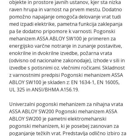
objekte in prostore javnih ustanov, kjer sta nizka
raven hrupa in varnost na prvem mestu. Dodatno
pomožno napajanje omogoča delovanje vrat tudi
med izpadi elektrike, pametna funkcija zaklepanja
pa še dodatno pripomore k varnosti. Pogonski
mehanizem ASSA ABLOY SW100 je primeren za
energijsko varčne notranje in zunanje postavitve,
enokrilne in dvokrilne izvedbe, požarna vrata
(odvisno od nacionalne zakonodaje), izhode v sili in
izvedbe s potisnimi oz. vlečnimi ročicami. Skladnost
z varnostnimi predpisi Pogonski mehanizem ASSA
ABLOY SW100 je skladen z: EN 1634-1, EN 16005,
UL 325 in ANSI/BHMA A156.19.
Univerzalni pogonski mehanizem za nihajna vrata
ASSA ABLOY SW200 Pogonski mehanizem ASSA
ABLOY SW200 je pametni elektromehanski
pogonski mehanizem, ki je posebej zasnovan za
poganjanje težkih vrat. Predstavlja odlično izbiro za